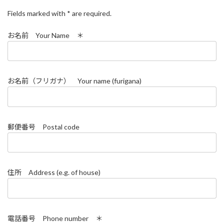
Fields marked with * are required.
お名前 Your Name ＊
お名前（フリガナ） Your name (furigana)
郵便番号 Postal code
住所 Address (e.g. of house)
電話番号 Phone number ＊