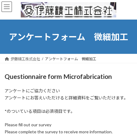
コ
ナ
ン
ビ
テ
ゲ
ン
ー
ツ
シ
へ
ョ
アンケートフォーム 微細加工
ス
ン
キ
に
ッ
移
プ
動
伊藤精工株式会社
アンケートフォーム 微細加工
Questionnaire form Microfabrication
アンケートにご協力ください
アンケートにお答えいただけると詳細資料をご覧いただけます。
*のついている項目は必須項目です。
Please fill out our survey
Please complete the survey to receive more information.