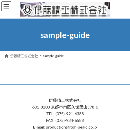
コ
ナ
ン
ビ
テ
ゲ
ン
ー
ツ
シ
へ
ョ
sample-guide
ス
ン
キ
に
ッ
移
プ
動
伊藤精工株式会社
sample-guide
伊藤精工株式会社
601-8203 京都市南区久世築山378-6
TEL: (075)-921-6388
FAX: (075)-934-6588
E-mail: production@itoh-seiko.co.jp