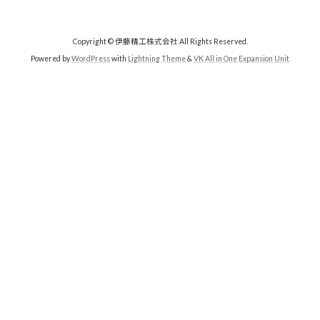
Copyright © 伊藤精工株式会社 All Rights Reserved.
Powered by
WordPress
with
Lightning Theme
&
VK All in One Expansion Unit